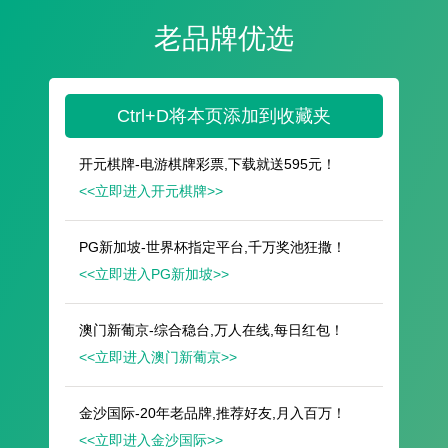
遥想公瑾当年，小乔初嫁了，雄姿英发。
羽扇纶巾，谈笑间，樯橹灰飞烟灭。
故国神游，多情应笑我，早生华发。
人生如梦，一尊还酹江月。